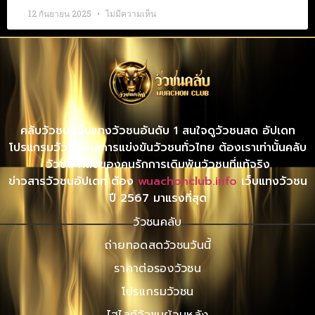
12 กันยายน 2025
ไม่มีความเห็น
คลับวัวชน เว็บแทงวัวชนอันดับ 1 สนใจดูวัวชนสด อัปเดท
โปรแกรมวัวชน ผลการแข่งขันวัวชนทั่วไทย ต้องเราเท่านั้นคลับ
วัวชน คลับของคนรักการเดิมพันวัวชนที่แท้จริง
ข่าวสารวัวชนอัปเดท ต้อง
wuachonclub.info
เว็บแทงวัวชน
ปี 2567 มาแรงที่สุด
วัวชนคลับ
ถ่ายทอดสดวัวชนวันนี้
ราคาต่อรองวัวชน
โปรแกรมวัวชน
ไฮไลท์วัวชนย้อนหลัง