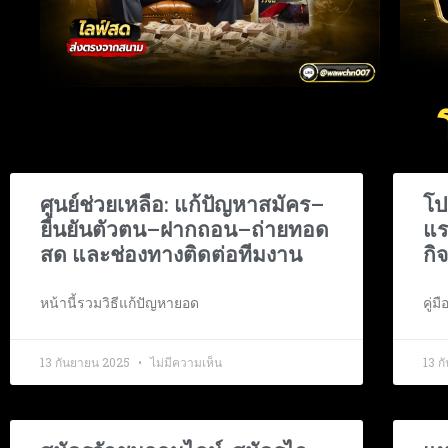
ศูนย์ช่วยเหลือ: แก้ปัญหาสมัคร–
โป
ยืนยันตัวตน–ฝากถอน–ถ่ายทอด
แร
สด และช่องทางติดต่อทีมงาน
กิ
หน้านี้รวมวิธีแก้ปัญหายอด
คู่ม
13 กันยายน 2025
ไม่มีความเห็น
13 