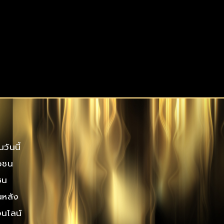
วันนี้
วชน
ชน
นหลัง
นไลน์