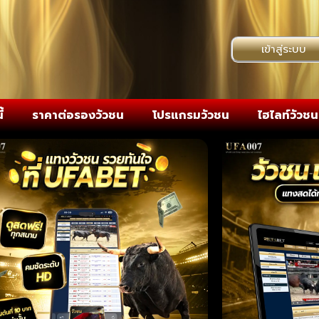
เข้าสู่ระบบ
้
ราคาต่อรองวัวชน
โปรแกรมวัวชน
ไฮไลท์วัวช