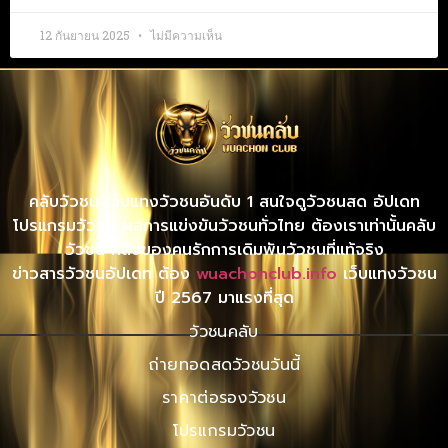
12 กันยายน 2025
ไม่มีความเห็น
คลับวัวชน เว็บแทงวัวชนอันดับ 1 สนใจดูวัวชนสด อัปเดท
โปรแกรมวัวชน ผลการแข่งขันวัวชนทั่วไทย ต้องเราเท่านั้นคลับ
วัวชน คลับของคนรักการเดิมพันวัวชนที่แท้จริง
ข่าวสารวัวชนอัปเดท ต้อง
wuachonclub.info
เว็บแทงวัวชน
ปี 2567 มาแรงที่สุด
วัวชนคลับ
ถ่ายทอดสดวัวชนวันนี้
ราคาต่อรองวัวชน
โปรแกรมวัวชน