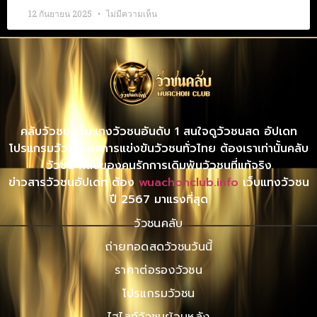
12 กันยายน 2025
ไม่มีความเห็น
คลับวัวชน เว็บแทงวัวชนอันดับ 1 สนใจดูวัวชนสด อัปเดท
โปรแกรมวัวชน ผลการแข่งขันวัวชนทั่วไทย ต้องเราเท่านั้นคลับ
วัวชน คลับของคนรักการเดิมพันวัวชนที่แท้จริง
ข่าวสารวัวชนอัปเดท ต้อง
wuachonclub.info
เว็บแทงวัวชน
ปี 2567 มาแรงที่สุด
วัวชนคลับ
ถ่ายทอดสดวัวชนวันนี้
ราคาต่อรองวัวชน
โปรแกรมวัวชน
ไฮไลท์วัวชนย้อนหลัง