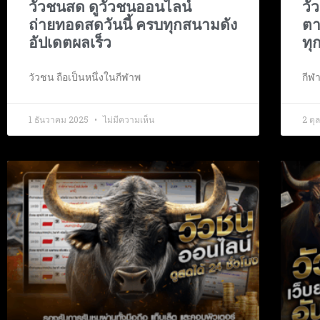
วัวชนสด ดูวัวชนออนไลน์
วั
ถ่ายทอดสดวันนี้ ครบทุกสนามดัง
ตา
อัปเดตผลเร็ว
ทุ
วัวชน ถือเป็นหนึ่งในกีฬาพ
กีฬ
1 ธันวาคม 2025
ไม่มีความเห็น
2 ต