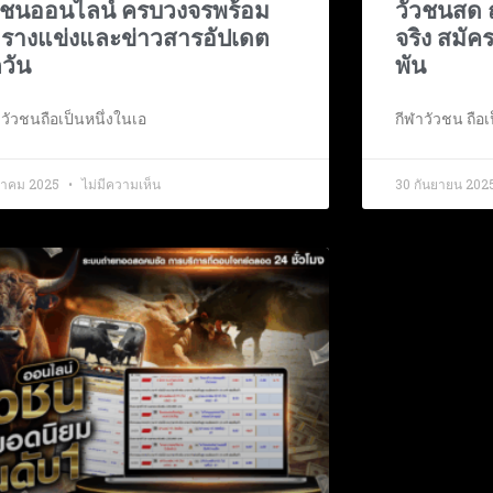
วชนออนไลน์ ครบวงจรพร้อม
วัวชนสด
รางแข่งและข่าวสารอัปเดต
จริง สมัค
กวัน
พัน
าวัวชนถือเป็นหนึ่งในเอ
กีฬาวัวชน ถือเ
ุลาคม 2025
ไม่มีความเห็น
30 กันยายน 202