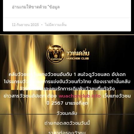
อ่านเกมให้ขาดด้วย “ข้อมูล
12 กันยายน 2025
ไม่มีความเห็น
คลับวัวชน เว็บแทงวัวชนอันดับ 1 สนใจดูวัวชนสด อัปเดท
โปรแกรมวัวชน ผลการแข่งขันวัวชนทั่วไทย ต้องเราเท่านั้นคลับ
วัวชน คลับของคนรักการเดิมพันวัวชนที่แท้จริง
ข่าวสารวัวชนอัปเดท ต้อง
wuachonclub.info
เว็บแทงวัวชน
ปี 2567 มาแรงที่สุด
วัวชนคลับ
ถ่ายทอดสดวัวชนวันนี้
ราคาต่อรองวัวชน