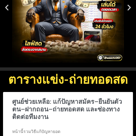
ตารางแข่ง-ถ่ายทอดสด
ศูนย์ช่วยเหลือ: แก้ปัญหาสมัคร–ยืนยันตัว
ตน–ฝากถอน–ถ่ายทอดสด และช่องทาง
ติดต่อทีมงาน
หน้านี้รวมวิธีแก้ปัญหายอด