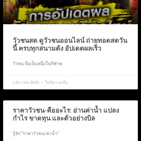
วัวชนสด ดูวัวชนออนไลน์ ถ่ายทอดสดวัน
นี้ ครบทุกสนามดัง อัปเดตผลเร็ว
วัวชน ถือเป็นหนึ่งในกีฬาพ
1 ธันวาคม 2025
ไม่มีความเห็น
ราคาวัวชน-คืออะไร: อ่านค่าน้ำ แปลง
กำไร ขาดทุน และตัวอย่างบิล
รู้จัก “ราคาวัวชน/ค่าน้ำ”