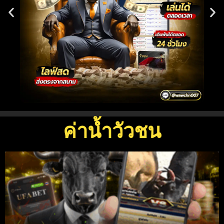
ค่าน้ำวัวชน