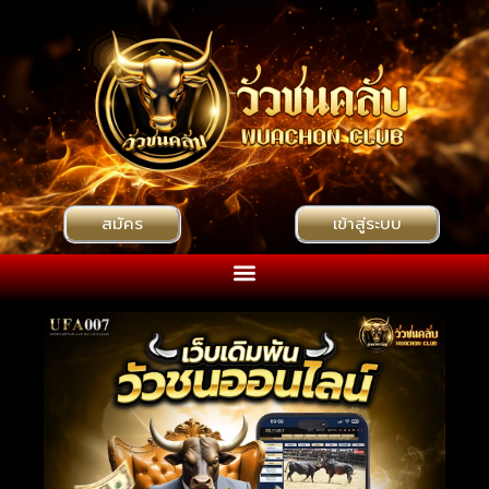
สมัคร
เข้าสู่ระบบ