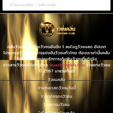
12 กันยายน 2025
ไม่มีความเห็น
คลับวัวชน เว็บแทงวัวชนอันดับ 1 สนใจดูวัวชนสด อัปเดท
โปรแกรมวัวชน ผลการแข่งขันวัวชนทั่วไทย ต้องเราเท่านั้นคลับ
วัวชน คลับของคนรักการเดิมพันวัวชนที่แท้จริง
ข่าวสารวัวชนอัปเดท ต้อง
wuachonclub.info
เว็บแทงวัวชน
ปี 2567 มาแรงที่สุด
วัวชนคลับ
ถ่ายทอดสดวัวชนวันนี้
ราคาต่อรองวัวชน
โปรแกรมวัวชน
ไฮไลท์วัวชนย้อนหลัง