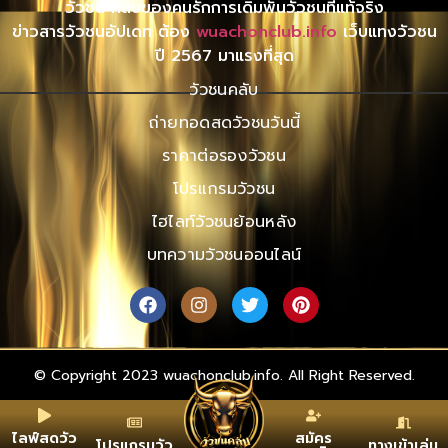
วัวชน คลับของคนรักการเดิมพันวัวชนที่แท้จริง
ข่าวสารวัวชนอัปเดท ต้อง
wuachonclub.info
เว็บแทงวัวชน
ปี 2567 มาแรงที่สุด
วัวชนคลับ
ถ่ายทอดสดวัวชนวันนี้
ราคาต่อรองวัวชน
โปรแกรมวัวชน
ไฮไลท์วัวชนย้อนหลัง
บทความวัวชนออนไลน์
© Copyright 2023 wuachonclub.info. All Right Reserved.
ไลฟ์สดวัว
สมัคร
โปรแกรมวัว
ทางเข้าเล่น