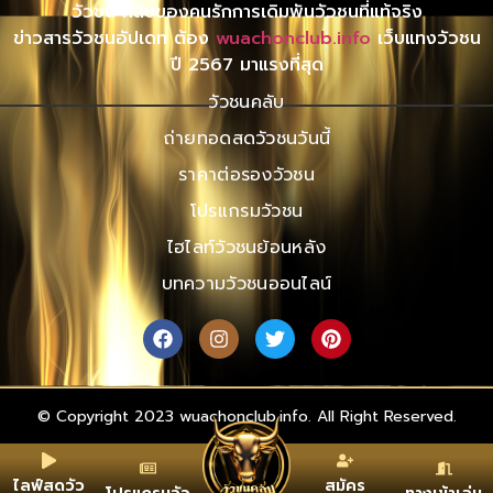
วัวชน คลับของคนรักการเดิมพันวัวชนที่แท้จริง
ข่าวสารวัวชนอัปเดท ต้อง
wuachonclub.info
เว็บแทงวัวชน
ปี 2567 มาแรงที่สุด
วัวชนคลับ
ถ่ายทอดสดวัวชนวันนี้
ราคาต่อรองวัวชน
โปรแกรมวัวชน
ไฮไลท์วัวชนย้อนหลัง
บทความวัวชนออนไลน์
© Copyright 2023 wuachonclub.info. All Right Reserved.
ไลฟ์สดวัว
สมัคร