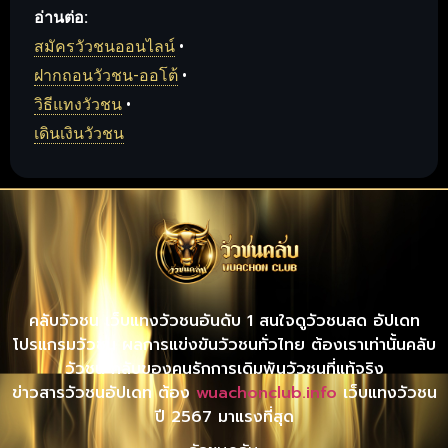
อ่านต่อ:
สมัครวัวชนออนไลน์
•
ฝากถอนวัวชน-ออโต้
•
วิธีแทงวัวชน
•
เดินเงินวัวชน
คลับวัวชน เว็บแทงวัวชนอันดับ 1 สนใจดูวัวชนสด อัปเดท
โปรแกรมวัวชน ผลการแข่งขันวัวชนทั่วไทย ต้องเราเท่านั้นคลับ
วัวชน คลับของคนรักการเดิมพันวัวชนที่แท้จริง
ข่าวสารวัวชนอัปเดท ต้อง
wuachonclub.info
เว็บแทงวัวชน
ปี 2567 มาแรงที่สุด