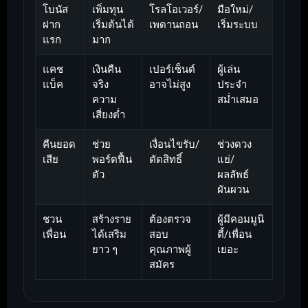
โบนัส
เพิ่มทุน
โรลโอเวอร์/
มือใหม่/
ฝาก
เริ่มต้นได้
เพดานถอน
เริ่มระบบ
แรก
มาก
แคช
เงินคืน
เปอร์เซ็นต์
ผู้เล่น
แบ็ค
จริง
อาจไม่สูง
ประจำ
ความ
สม่ำเสมอ
เสี่ยงต่ำ
คืนยอด
ช่วย
เงื่อนไขรับ/
ช่วงดวง
เสีย
พอร์ตฟื้น
ตัดสิทธิ์
แย่/
ตัว
ผลลัพธ์
ผันผวน
ชวน
สร้างราย
ต้องตรวจ
ผู้มีคอมมูนิ
เพื่อน
ได้เสริม
สอบ
ตี้/เพื่อน
ยาว ๆ
คุณภาพผู้
เยอะ
สมัคร