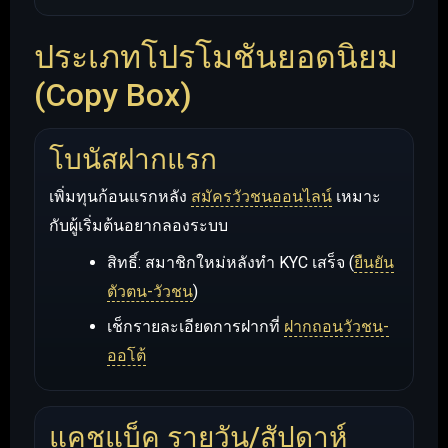
ประเภทโปรโมชันยอดนิยม
(Copy Box)
โบนัสฝากแรก
เพิ่มทุนก้อนแรกหลัง
สมัครวัวชนออนไลน์
เหมาะ
กับผู้เริ่มต้นอยากลองระบบ
สิทธิ์: สมาชิกใหม่หลังทำ KYC เสร็จ (
ยืนยัน
ตัวตน-วัวชน
)
เช็กรายละเอียดการฝากที่
ฝากถอนวัวชน-
ออโต้
แคชแบ็ค รายวัน/สัปดาห์