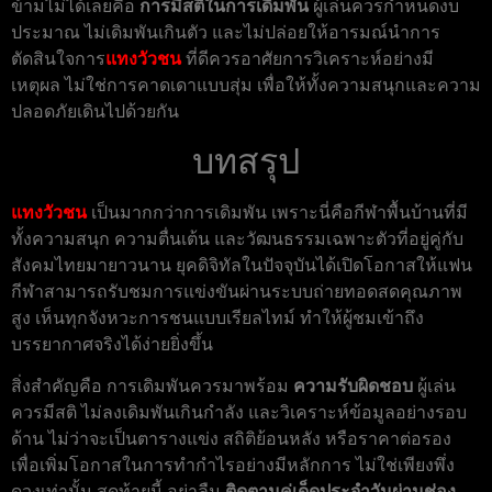
ข้ามไม่ได้เลยคือ
การมีสติในการเดิมพัน
ผู้เล่นควรกำหนดงบ
ประมาณ ไม่เดิมพันเกินตัว และไม่ปล่อยให้อารมณ์นำการ
ตัดสินใจการ
แทงวัวชน
ที่ดีควรอาศัยการวิเคราะห์อย่างมี
เหตุผล ไม่ใช่การคาดเดาแบบสุ่ม เพื่อให้ทั้งความสนุกและความ
ปลอดภัยเดินไปด้วยกัน
บทสรุป
แทงวัวชน
เป็นมากกว่าการเดิมพัน เพราะนี่คือกีฬาพื้นบ้านที่มี
ทั้งความสนุก ความตื่นเต้น และวัฒนธรรมเฉพาะตัวที่อยู่คู่กับ
สังคมไทยมายาวนาน ยุคดิจิทัลในปัจจุบันได้เปิดโอกาสให้แฟน
กีฬาสามารถรับชมการแข่งขันผ่านระบบถ่ายทอดสดคุณภาพ
สูง เห็นทุกจังหวะการชนแบบเรียลไทม์ ทำให้ผู้ชมเข้าถึง
บรรยากาศจริงได้ง่ายยิ่งขึ้น
สิ่งสำคัญคือ การเดิมพันควรมาพร้อม
ความรับผิดชอบ
ผู้เล่น
ควรมีสติ ไม่ลงเดิมพันเกินกำลัง และวิเคราะห์ข้อมูลอย่างรอบ
ด้าน ไม่ว่าจะเป็นตารางแข่ง สถิติย้อนหลัง หรือราคาต่อรอง
เพื่อเพิ่มโอกาสในการทำกำไรอย่างมีหลักการ ไม่ใช่เพียงพึ่ง
ดวงเท่านั้น สุดท้ายนี้ อย่าลืม
ติดตามคู่เด็ดประจำวันผ่านช่อง