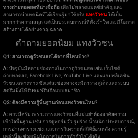
ทางถ่ายทอดสดที่น่าเชื่อถือ
เพื่อไม่พลาดแมตช์สำคัญและ
สามารถนำเทคนิคที่ได้เรียนรู้มาใช้จริง
แทงวัวชน
ให้เป็น
มากกว่าความสนุก แต่เป็นประสบการณ์ที่ทั้งเร้าใจและมีโอกาส
สร้างรายได้อย่างชาญฉลาด
คำถามยอดนิยม แทงวัวชน
Q1: สามารถดูวัวชนสดได้จากที่ไหนบ้าง?
A:
ปัจจุบันมีหลายช่องทางในการดูวัวชนสด เช่น เว็บไซต์
ถ่ายทอดสด, Facebook Live, YouTube Live และแอปพลิเคชัน
วัวชนเฉพาะทาง ซึ่งแต่ละช่องทางจะมีตารางคู่เด็ดและระบบ
สตรีมมิ่งให้รับชมฟรีหรือแบบสมาชิก
Q2: ต้องมีความรู้พื้นฐานก่อนแทงวัวชนไหม?
A:
ควรมีครับ เพราะการแทงวัวชนที่แม่นยำต้องอาศัยความ
เข้าใจพื้นฐาน เช่น การดูฟอร์มวัว รูปร่าง น้ำหนัก ประสบการณ์,
การอ่านตารางแข่ง, และการวิเคราะห์สถิติย้อนหลัง ความรู้
เหล่านี้จะช่วยเพิ่มโอกาสในการทำกำไรได้จริง