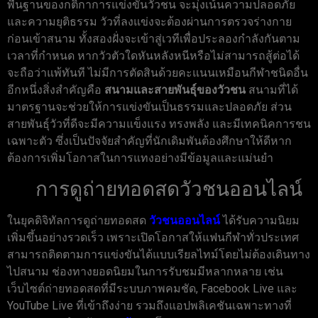
พื้นฐานของกติกาการแข่งขันวัวชน จะมุ่งเน้นความปลอดภัย
และความยุติธรรม วัวที่ลงแข่งจะต้องผ่านการตรวจร่างกาย
ก่อนเข้าสนาม ทั้งสองฝั่งจะเข้าสู่เวทีเพื่อประลองกำลังกันตาม
เวลาที่กำหนด หากวัวตัวใดหันหลังหนีหรือไม่สามารถสู้ต่อได้
จะถือว่าแพ้ทันที ไม่มีการตัดสินด้วยคะแนนเหมือนกีฬาชนิดอื่น
อีกหนึ่งสิ่งสำคัญคือ
สนามและสายพันธุ์ของวัวชน
สนามที่ได้
มาตรฐานจะช่วยให้การแข่งขันเป็นธรรมและปลอดภัย ส่วน
สายพันธุ์วัวที่ดีจะมีความแข็งแรง ทรงพลัง และมีเทคนิคการชน
เฉพาะตัว ซึ่งเป็นปัจจัยสำคัญที่นักเดิมพันต้องศึกษาให้ดีหาก
ต้องการเพิ่มโอกาสในการแทงอย่างมีข้อมูลและแม่นยำ
การดูถ่ายทอดสดวัวชนออนไลน์
ในยุคดิจิทัลการดูถ่ายทอดสด
วัวชนออนไลน์
ได้รับความนิยม
เพิ่มขึ้นอย่างรวดเร็ว เพราะเปิดโอกาสให้แฟนกีฬาทั่วประเทศ
สามารถติดตามการแข่งขันได้แบบเรียลไทม์โดยไม่ต้องเดินทาง
ไปสนาม ช่องทางยอดนิยมในการรับชมมีหลากหลาย เช่น
เว็บไซต์ถ่ายทอดสดที่มีระบบภาพคมชัด, Facebook Live และ
YouTube Live ที่เข้าถึงง่าย รวมถึงแอปพลิเคชันเฉพาะทางที่