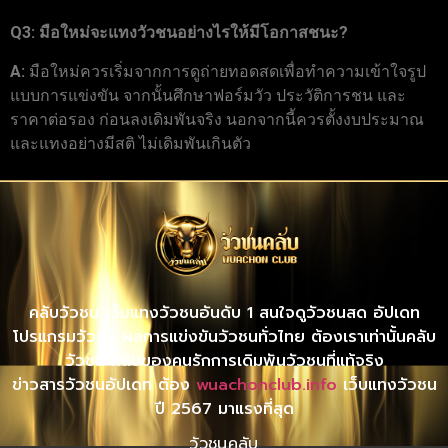
Q3: มือใหม่จะแทงวัวชนอย่างไรให้มีโอกาสชนะ?
A:
มือใหม่ควรเริ่มจากการดูถ่ายทอดสดเพื่อทำความเข้าใจรูป
แบบการแข่งขัน จากนั้นศึกษาฟอร์มวัว ประวัติการชน และ
ราคาต่อรอง ก่อนลงเดิมพันจริง นอกจากนี้ควรตั้งงบประมาณ
และแทงอย่างมีสติ ไม่เดิมพันเกินตัว
คลับวัวชน เว็บแทงวัวชนอันดับ 1 สนใจดูวัวชนสด อัปเดท
โปรแกรมวัวชน ผลการแข่งขันวัวชนทั่วไทย ต้องเราเท่านั้นคลับ
วัวชน คลับของคนรักการเดิมพันวัวชนที่แท้จริง
ข่าวสารวัวชนอัปเดท ต้อง
wuachonclub.info
เว็บแทงวัวชน
ปี 2567 มาแรงที่สุด
วัวชนคลับ