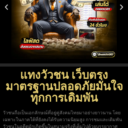
แทงวัวชน เว็บตรง
มาตรฐานปลอดภัยมั่นใจ
ทุกการเดิมพัน
วัวชนถือเป็นเอกลักษณ์ที่อยู่คู่สังคมไทยมาอย่างยาวนาน โดย
เฉพาะในภาคใต้ที่ยังคงได้รับความนิยมสูง การชมและเดิมพัน
วัวชนในอดีตมักเกิดขึ้นในสนามจริงที่เต็มไปด้วยบรรยากาศ