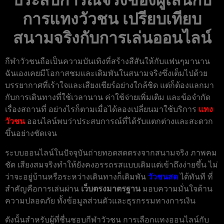
ประสบการณ์จริงของผู้เล่นกับ
การแทงวัวชน เปรียบเทียบ
สนามจริงกับการเล่นออนไลน์
กีฬาวัวชนถือเป็นความบันเทิงที่สร้างสีสันให้กับแฟนๆมานาน
ฉันเองเคยมีโอกาสชมและเดิมพันในสนามจริงซึ่งเต็มไปด้วย
บรรยากาศที่เร้าใจและเสียงเชียร์อย่างใกล้ชิด แต่ก็ต้องแลกมา
กับการเดินทางที่ใช้เวลานาน ค่าใช้จ่ายเพิ่มเติม และข้อจำกัด
เรื่องสถานที่ อย่างไรก็ตามเมื่อได้ลองเปลี่ยนมาใช้บริการ
แทง
วัวชน
ออนไลน์พบว่าประสบการณ์ที่ได้รับแตกต่างและสะดวก
ขึ้นอย่างชัดเจน
ระบบออนไลน์ในปัจจุบันถ่ายทอดสดตรงจากสนามจริง ภาพคม
ชัด เสียงสมจริงทำให้ยังคงอรรถรสแบบเดิมแต่เข้าถึงง่ายขึ้น ไม่
ว่าจะอยู่บ้านหรือระหว่างเดินทางก็เดิมพัน
วัวชนสด
ได้ทันที ที่
สำคัญคือการเล่นผ่าน
เว็บตรงมาตรฐาน
มอบความมั่นใจด้าน
ความปลอดภัย ทั้งข้อมูลส่วนตัวและธุรกรรมทางการเงิน
ดังนั้นสำหรับผู้ที่ชื่นชอบกีฬาวัวชน การเลือกแทงออนไลน์กับ