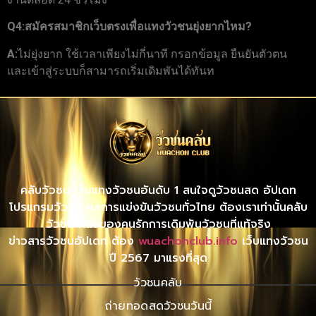
Q4:สมัครสมาชิกเว็บตรงเพื่อแทงวัวชนยุ่งยากไหม?
A:
ไม่ยุ่งยาก ใช้เวลาเพียงไม่กี่นาที กรอกข้อมูล ยืนยันตัวตน
และเข้าสู่ระบบก็สามารถเริ่มเดิมพันได้ทันท
คลับวัวชน เว็บแทงวัวชนอันดับ 1 สนใจดูวัวชนสด อัปเดท
โปรแกรมวัวชน ผลการแข่งขันวัวชนทั่วไทย ต้องเราเท่านั้นคลับ
วัวชน คลับของคนรักการเดิมพันวัวชนที่แท้จริง
ข่าวสารวัวชนอัปเดท ต้อง
wuachonclub.info
เว็บแทงวัวชน
ปี 2567 มาแรงที่สุด
วัวชนคลับ
ถ่ายทอดสดวัวชนวันนี้