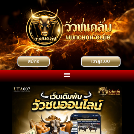
สมัคร
เข้าสู่ระบบ