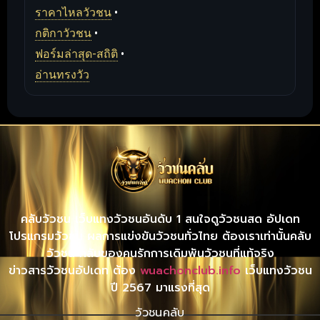
ราคาไหลวัวชน
•
กติกาวัวชน
•
ฟอร์มล่าสุด-สถิติ
•
อ่านทรงวัว
คลับวัวชน เว็บแทงวัวชนอันดับ 1 สนใจดูวัวชนสด อัปเดท
โปรแกรมวัวชน ผลการแข่งขันวัวชนทั่วไทย ต้องเราเท่านั้นคลับ
วัวชน คลับของคนรักการเดิมพันวัวชนที่แท้จริง
ข่าวสารวัวชนอัปเดท ต้อง
wuachonclub.info
เว็บแทงวัวชน
ปี 2567 มาแรงที่สุด
วัวชนคลับ