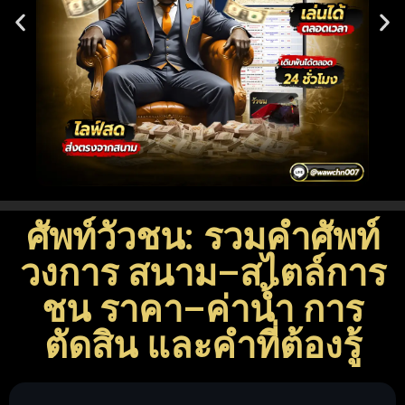
ศัพท์วัวชน: รวมคำศัพท์
วงการ สนาม–สไตล์การ
ชน ราคา–ค่าน้ำ การ
ตัดสิน และคำที่ต้องรู้