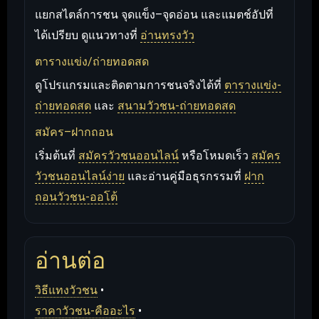
แยกสไตล์การชน จุดแข็ง–จุดอ่อน และแมตช์อัปที่
ได้เปรียบ ดูแนวทางที่
อ่านทรงวัว
ตารางแข่ง/ถ่ายทอดสด
ดูโปรแกรมและติดตามการชนจริงได้ที่
ตารางแข่ง-
ถ่ายทอดสด
และ
สนามวัวชน-ถ่ายทอดสด
สมัคร–ฝากถอน
เริ่มต้นที่
สมัครวัวชนออนไลน์
หรือโหมดเร็ว
สมัคร
วัวชนออนไลน์ง่าย
และอ่านคู่มือธุรกรรมที่
ฝาก
ถอนวัวชน-ออโต้
อ่านต่อ
วิธีแทงวัวชน
•
ราคาวัวชน-คืออะไร
•