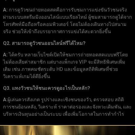
A:
การดูวัวชนถ่ายทอดสดคือการรับชมการแข่งขันวัวชนจริง
ผ่านระบบสตรีมมิงออนไลน์แบบเรียลไทม์ ผู้ชมสามารถดูได้จาก
โทรศัพท์มือถือหรือคอมพิวเตอร์ โดยไม่ต้องเดินทางไปสนาม
จริง ช่วยให้เข้าถึงบรรยากาศการแข่งได้สะดวกยิ่งขึ้น
Q2. สามารถดูวัวชนออนไลน์ฟรีได้ไหม?
A:
ได้ครับ หลายเว็บไซต์เปิดให้ชมการถ่ายทอดสดแบบฟรีโดย
ไม่ต้องเสียค่าสมาชิก แต่บางแพ็กเกจ VIP จะมีสิทธิพิเศษเพิ่ม
เติม เช่น ภาพคมชัดระดับ HD และข้อมูลสถิติพิเศษที่ช่วย
วิเคราะห์เกมได้ดียิ่งขึ้น
Q3. แทงวัวชนให้ชนะควรดูอะไรเป็นหลัก?
A:
ผู้เล่นควรสังเกต รูปร่างและเชิงชนของวัว, ตรวจสอบ สถิติ
การชนย้อนหลัง, วิเคราะห์ ราคาต่อรองและจังหวะเดิมพัน, และ
บริหารเงินทุนอย่างเป็นระบบ เพื่อเพิ่มโอกาสในการทำกำไร