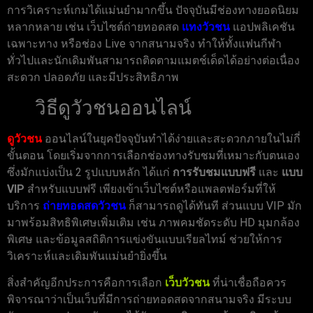
การวิเคราะห์เกมได้แม่นยำมากขึ้น ปัจจุบันมีช่องทางยอดนิยม
หลากหลาย เช่น เว็บไซต์ถ่ายทอดสด
แทงวัวชน
แอปพลิเคชัน
เฉพาะทาง หรือช่อง Live จากสนามจริง ทำให้ทั้งแฟนกีฬา
ทั่วไปและนักเดิมพันสามารถติดตามแมตช์เด็ดได้อย่างต่อเนื่อง
สะดวก ปลอดภัย และมีประสิทธิภาพ
วิธีดูวัวชนออนไลน์
ดูวัวชน
ออนไลน์ในยุคปัจจุบันทำได้ง่ายและสะดวกภายในไม่กี่
ขั้นตอน โดยเริ่มจากการเลือกช่องทางรับชมที่เหมาะกับตนเอง
ซึ่งมักแบ่งเป็น 2 รูปแบบหลัก ได้แก่
การรับชมแบบฟรี
และ
แบบ
VIP
สำหรับแบบฟรี เพียงเข้าเว็บไซต์หรือแพลตฟอร์มที่ให้
บริการ
ถ่ายทอดสดวัวชน
ก็สามารถดูได้ทันที ส่วนแบบ VIP มัก
มาพร้อมสิทธิพิเศษเพิ่มเติม เช่น ภาพคมชัดระดับ HD มุมกล้อง
พิเศษ และข้อมูลสถิติการแข่งขันแบบเรียลไทม์ ช่วยให้การ
วิเคราะห์และเดิมพันแม่นยำยิ่งขึ้น
สิ่งสำคัญอีกประการคือการเลือก
เว็บวัวชน
ที่น่าเชื่อถือควร
พิจารณาว่าเป็นเว็บที่มีการถ่ายทอดสดจากสนามจริง มีระบบ