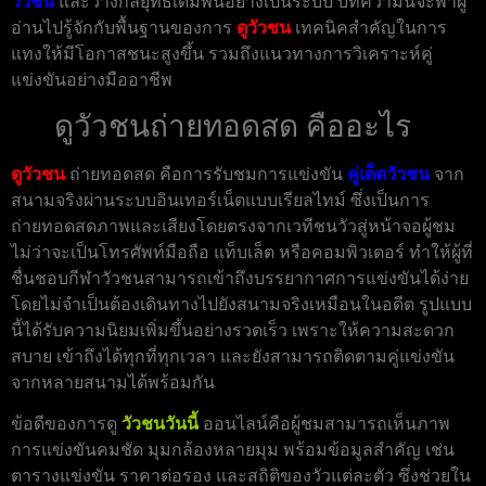
วัวชน
และวางกลยุทธ์เดิมพันอย่างเป็นระบบ บทความนี้จะพาผู้
อ่านไปรู้จักกับพื้นฐานของการ
ดูวัวชน
เทคนิคสำคัญในการ
แทงให้มีโอกาสชนะสูงขึ้น รวมถึงแนวทางการวิเคราะห์คู่
แข่งขันอย่างมืออาชีพ
ดูวัวชนถ่ายทอดสด คืออะไร
ดูวัวชน
ถ่ายทอดสด คือการรับชมการแข่งขัน
คู่เด็ดวัวชน
จาก
สนามจริงผ่านระบบอินเทอร์เน็ตแบบเรียลไทม์ ซึ่งเป็นการ
ถ่ายทอดสดภาพและเสียงโดยตรงจากเวทีชนวัวสู่หน้าจอผู้ชม
ไม่ว่าจะเป็นโทรศัพท์มือถือ แท็บเล็ต หรือคอมพิวเตอร์ ทำให้ผู้ที่
ชื่นชอบกีฬาวัวชนสามารถเข้าถึงบรรยากาศการแข่งขันได้ง่าย
โดยไม่จำเป็นต้องเดินทางไปยังสนามจริงเหมือนในอดีต รูปแบบ
นี้ได้รับความนิยมเพิ่มขึ้นอย่างรวดเร็ว เพราะให้ความสะดวก
สบาย เข้าถึงได้ทุกที่ทุกเวลา และยังสามารถติดตามคู่แข่งขัน
จากหลายสนามได้พร้อมกัน
ข้อดีของการดู
วัวชนวันนี้
ออนไลน์คือผู้ชมสามารถเห็นภาพ
การแข่งขันคมชัด มุมกล้องหลายมุม พร้อมข้อมูลสำคัญ เช่น
ตารางแข่งขัน ราคาต่อรอง และสถิติของวัวแต่ละตัว ซึ่งช่วยใน