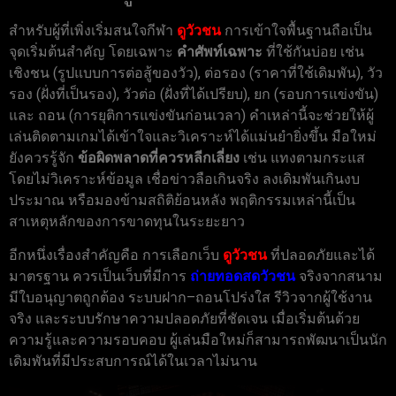
สำหรับผู้ที่เพิ่งเริ่มสนใจกีฬา
ดูวัวชน
การเข้าใจพื้นฐานถือเป็น
จุดเริ่มต้นสำคัญ โดยเฉพาะ
คำศัพท์เฉพาะ
ที่ใช้กันบ่อย เช่น
เชิงชน (รูปแบบการต่อสู้ของวัว), ต่อรอง (ราคาที่ใช้เดิมพัน), วัว
รอง (ฝั่งที่เป็นรอง), วัวต่อ (ฝั่งที่ได้เปรียบ), ยก (รอบการแข่งขัน)
และ ถอน (การยุติการแข่งขันก่อนเวลา) คำเหล่านี้จะช่วยให้ผู้
เล่นติดตามเกมได้เข้าใจและวิเคราะห์ได้แม่นยำยิ่งขึ้น มือใหม่
ยังควรรู้จัก
ข้อผิดพลาดที่ควรหลีกเลี่ยง
เช่น แทงตามกระแส
โดยไม่วิเคราะห์ข้อมูล เชื่อข่าวลือเกินจริง ลงเดิมพันเกินงบ
ประมาณ หรือมองข้ามสถิติย้อนหลัง พฤติกรรมเหล่านี้เป็น
สาเหตุหลักของการขาดทุนในระยะยาว
อีกหนึ่งเรื่องสำคัญคือ การเลือกเว็บ
ดูวัวชน
ที่ปลอดภัยและได้
มาตรฐาน ควรเป็นเว็บที่มีการ
ถ่ายทอดสดวัวชน
จริงจากสนาม
มีใบอนุญาตถูกต้อง ระบบฝาก–ถอนโปร่งใส รีวิวจากผู้ใช้งาน
จริง และระบบรักษาความปลอดภัยที่ชัดเจน เมื่อเริ่มต้นด้วย
ความรู้และความรอบคอบ ผู้เล่นมือใหม่ก็สามารถพัฒนาเป็นนัก
เดิมพันที่มีประสบการณ์ได้ในเวลาไม่นาน