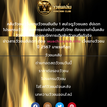
คลับวัวชน เว็บแทงวัวชนอันดับ 1 สนใจดูวัวชนสด อัปเดท
โปรแกรมวัวชน ผลการแข่งขันวัวชนทั่วไทย ต้องเราเท่านั้นคลับ
วัวชน คลับของคนรักการเดิมพันวัวชนที่แท้จริง
ข่าวสารวัวชนอัปเดท ต้อง
wuachonclub.info
เว็บแทงวัวชน
ปี 2567 มาแรงที่สุด
วัวชนคลับ
ถ่ายทอดสดวัวชนวันนี้
ราคาต่อรองวัวชน
โปรแกรมวัวชน
ไฮไลท์วัวชนย้อนหลัง
บทความวัวชนออนไลน์