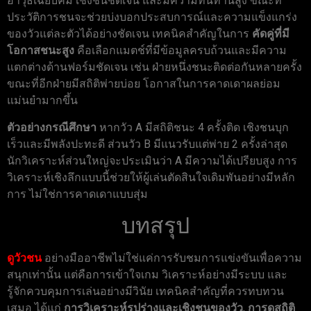
อาวุธเฉียบคม เชิงชนชัดเจน และมีความทนทานสูง ขณะที่
ประวัติการชนจะช่วยบ่งบอกประสบการณ์และความแข็งแกร่ง
ของวัวแต่ละตัวได้อย่างชัดเจน เทคนิคสำคัญในการ
คัดคู่ที่มี
โอกาสชนะสูง
คือเลือกแมตช์ที่มีข้อมูลครบถ้วนและมีความ
แตกต่างด้านฟอร์มชัดเจน เช่น ฝ่ายหนึ่งชนะติดต่อกันหลายครั้ง
ขณะที่อีกฝ่ายมีสถิติพ่ายบ่อย โอกาสในการคาดเดาผลย่อม
แม่นยำมากขึ้น
ตัวอย่างกรณีศึกษา
หากวัว A มีสถิติชนะ 4 ครั้งติด เชิงชนบุก
เร็วและมีพลังปะทะดี ส่วนวัว B มีแนวรับแต่พ่าย 2 ครั้งล่าสุด
นักวิเคราะห์ส่วนใหญ่จะประเมินว่า A มีความได้เปรียบสูง การ
วิเคราะห์เชิงลึกแบบนี้ช่วยให้ผู้เล่นตัดสินใจเดิมพันอย่างมีหลัก
การ ไม่ใช่การคาดเดาแบบสุ่ม
บทสรุป
ดูวัวชน
อย่างมืออาชีพไม่ใช่แค่การรับชมการแข่งขันเพื่อความ
สนุกเท่านั้น แต่คือการเข้าใจเกม วิเคราะห์อย่างมีระบบ และ
รู้จักควบคุมการเล่นอย่างมีวินัย เทคนิคสำคัญที่ควรทบทวน
เสมอ ได้แก่
การวิเคราะห์รูปร่างและเชิงชนของวัว
,
การดูสถิติ